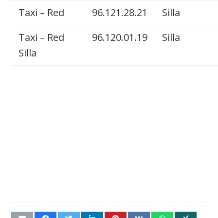
Taxi – Red
96.121.28.21
Silla
Taxi – Red
96.120.01.19
Silla
Silla
Esperamos que este
listado de Teléfonos de
Taxi en Valencia te sea de
gran ayuda para localizar
Your Taxi en el momento
que lo necesites.